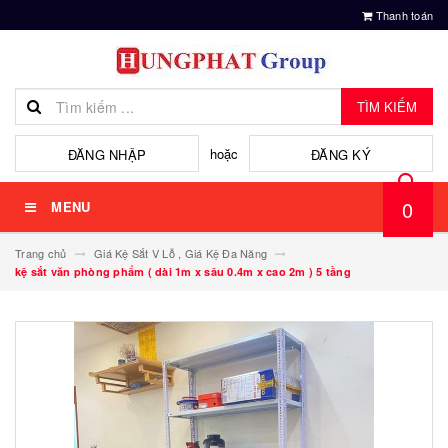
Thanh toán
TÌM KIẾM
hoặc
ĐĂNG NHẬP
ĐĂNG KÝ
0
MENU
Trang chủ
Giá Kệ Sắt V Lỗ , Giá Kệ Đa Năng
kệ sắt văn phòng phẩm ( dài 1m x sâu 0.4m x cao 2m ) 5 tầng