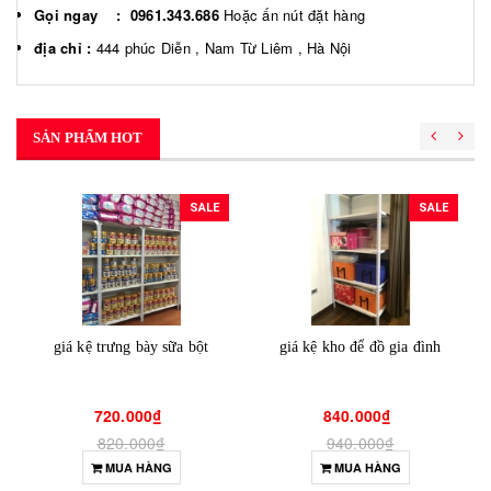
Gọi ngay :
0961.343.686
Hoặc ấn nút đặt hàng
địa chỉ :
444 phúc Diễn , Nam Từ Liêm , Hà Nội
SẢN PHẨM HOT
SALE
SALE
giá kệ trưng bày sữa bột
giá kệ kho để đồ gia đình
720.000₫
840.000₫
820.000₫
940.000₫
MUA HÀNG
MUA HÀNG