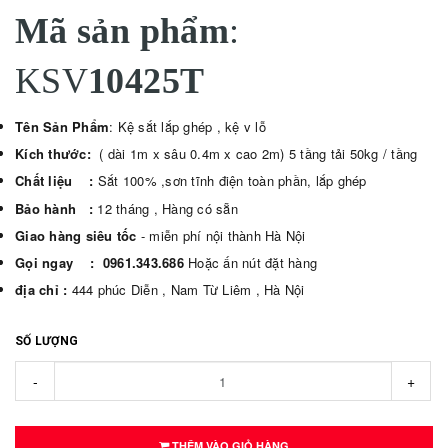
Mã sản phẩm
:
KSV
10425T
Tên Sản Phẩm
: Kệ sắt lắp ghép , kệ v lỗ
Kích thước:
( dài 1m x sâu 0.4m x cao 2m) 5 tầng tải 50kg / tầng
Chất liệu :
Sắt 100% ,sơn tĩnh điện toàn phần, lắp ghép
Bảo hành :
12 tháng , Hàng có sẵn
Giao hàng siêu tốc
- miễn phí nội thành Hà Nội
Gọi ngay :
0961.343.686
Hoặc ấn nút đặt hàng
địa chỉ :
444 phúc Diễn , Nam Từ Liêm , Hà Nội
SỐ LƯỢNG
-
+
THÊM VÀO GIỎ HÀNG