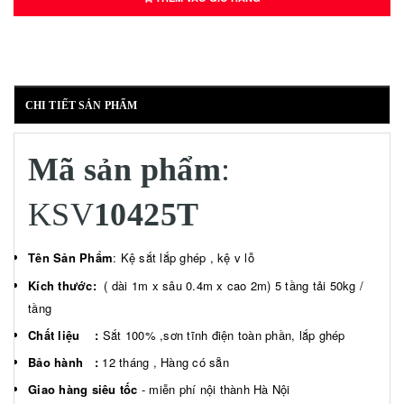
CHI TIẾT SẢN PHẨM
Mã sản phẩm
:
KSV
10425T
Tên Sản Phẩm
: Kệ sắt lắp ghép , kệ v lỗ
Kích thước:
( dài 1m x sâu 0.4m x cao 2m) 5 tầng tải 50kg /
tầng
Chất liệu :
Sắt 100% ,sơn tĩnh điện toàn phần, lắp ghép
Bảo hành :
12 tháng , Hàng có sẵn
Giao hàng siêu tốc
- miễn phí nội thành Hà Nội