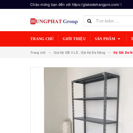
Chào mừng bạn đến với https://giakedehangpro.com/ !
TRANG CHỦ
GIỚI THIỆU
SẢN PHẨM
Trang chủ
Giá Kệ Sắt V Lỗ , Giá Kệ Đa Năng
Kệ Sắt Đa N