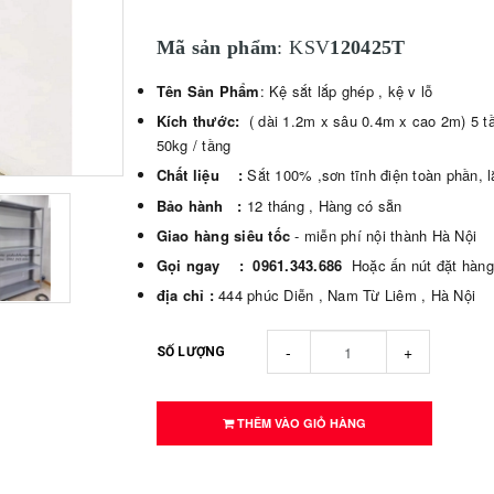
Mã sản phẩm
: KSV
120425T
Tên Sản Phẩm
: Kệ sắt lắp ghép , kệ v lỗ
Kích thước:
( dài 1.2m x sâu 0.4m x cao 2m) 5 tầ
50kg / tầng
Chất liệu :
Sắt 100% ,sơn tĩnh điện toàn phần, 
Bảo hành :
12 tháng , Hàng có sẵn
Giao hàng siêu tốc
- miễn phí nội thành Hà Nội
Gọi ngay :
0961.343.686
Hoặc ấn nút đặt hàng
địa chỉ :
444 phúc Diễn , Nam Từ Liêm , Hà Nội
-
+
SỐ LƯỢNG
THÊM VÀO GIỎ HÀNG