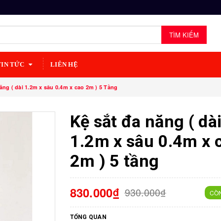
TÌM KIẾM
TIN TỨC
LIÊN HỆ
ăng ( dài 1.2m x sâu 0.4m x cao 2m ) 5 Tầng
Kệ sắt đa năng ( dà
1.2m x sâu 0.4m x 
2m ) 5 tầng
830.000₫
930.000₫
CÒ
TỔNG QUAN