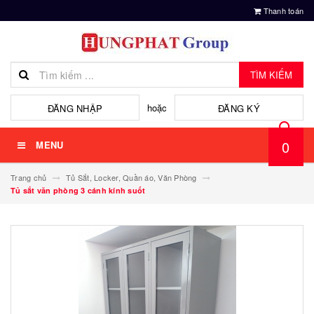
Thanh toán
TÌM KIẾM
hoặc
ĐĂNG NHẬP
ĐĂNG KÝ
0
MENU
Trang chủ
Tủ Sắt, Locker, Quần áo, Văn Phòng
Tủ sắt văn phòng 3 cánh kính suốt