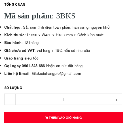
TỔNG QUAN
Mã sản phẩm
: 3BKS
Chất liệu:
Sắt sơn tĩnh điện toàn phần, hàn cứng nguyên khối
Kích thước
: L1350 x W450 x H1830mm 3 Cánh kính suốt
Bảo hành
: 12 tháng
Giá chưa có VAT
, vui lòng + 10% nếu có nhu cầu
Giao hàng siêu tốc
Gọi ngay
0961.343.686
Hoặc ấn nút đặt hàng
Liên hệ Email
: Giakedehangpro@gmail.com
SỐ LƯỢNG
-
+
THÊM VÀO GIỎ HÀNG