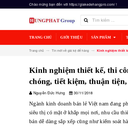
Chào mừng bạn đến với https://giakedehangpro.com/ !
TRANG CHỦ
GIỚI THIỆU
SẢN PHẨM
Trang chủ
Tin mới về giá kệ để hàng
Kinh nghiệm thiết k
Kinh nghiệm thiết kế, thi c
chóng, tiết kiệm, thuận tiện
Nguyễn Đức Hưng
30/11/2018
Ngành kinh doanh bán lẻ Việt nam đang phá
siêu thị có mặt ở khắp mọi nơi, nhu cầu thi
bán dễ dàng sắp xếp cũng như kiểm soát hà