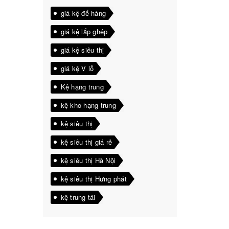
giá kệ để hàng
giá kệ lắp ghép
giá kệ siêu thị
giá kệ V lỗ
Kệ hạng trung
kệ kho hạng trung
kệ siêu thị
kệ siêu thị giá rẻ
kệ siêu thị Hà Nội
kệ siêu thị Hưng phát
kệ trung tải