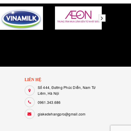
LIÊN HỆ
Số 444, Đường Phúc Diễn, Nam Từ
Liêm, Hà Nội
0961.343.686
giakedehangpro@gmail.com