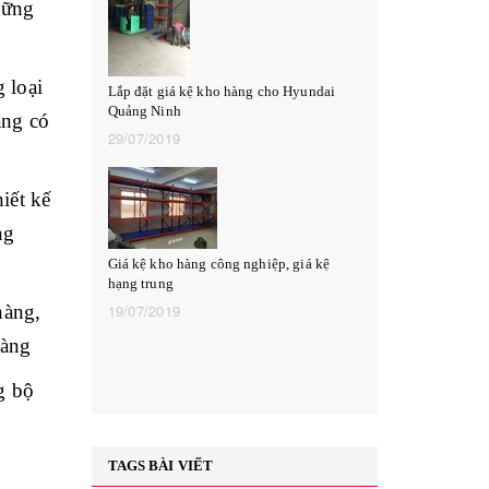
hững
 loại
Lắp đặt giá kệ kho hàng cho Hyundai
Quảng Ninh
àng có
29/07/2019
Giá kệ siêu thị
được dùng phổ 
27/06/2019
iết kế
ng
Giá kệ kho hàng công nghiệp, giá kệ
hạng trung
hàng,
19/07/2019
Giá kệ để hàng 
hàng
tại xưởng
26/06/2019
g bộ
TAGS BÀI VIẾT