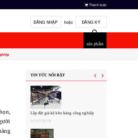
Thanh toán
ĐĂNG NHẬP
hoặc
ĐĂNG KÝ
sản phẩm
nghiệp
TIN TỨC NỔI BẬT
chọn,
Lắp đặt giá kệ kho hàng công nghiệp
31/07/2019
người
Lắp đặt giá kệ 
của khách hàn
 hàng
16/07/2019