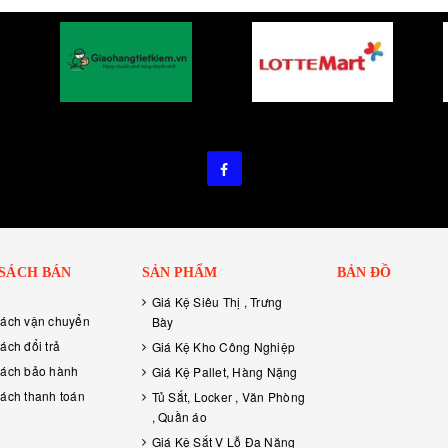
 SÁCH BÁN
SẢN PHẨM
BẢN ĐỒ
Giá Kệ Siêu Thị , Trưng
sách vận chuyển
Bày
ách đổi trả
Giá Kệ Kho Công Nghiệp
sách bảo hành
Giá Kệ Pallet, Hàng Nặng
ách thanh toán
Tủ Sắt, Locker , Văn Phòng
, Quần áo
Giá Kệ Sắt V Lỗ Đa Năng