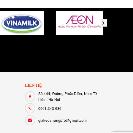
LIÊN HỆ
Số 444, Đường Phúc Diễn, Nam Từ
Liêm, Hà Nội
0961.343.686
giakedehangpro@gmail.com