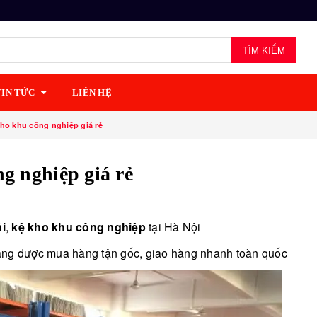
TÌM KIẾM
TIN TỨC
LIÊN HỆ
 kho khu công nghiệp giá rẻ
ng nghiệp giá rẻ
ải
,
kệ kho khu công nghiệp
tại Hà Nội
àng được mua hàng tận gốc, giao hàng nhanh toàn quốc