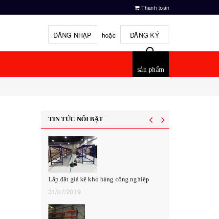
Thanh toán
ĐĂNG NHẬP
hoặc
ĐĂNG KÝ
sản phẩm
TIN TỨC NỔI BẬT
Lắp đặt giá kệ kho hàng công nghiệp
31/07/2019
Lắp đặt giá kệ 
của khách hàn
16/07/2019