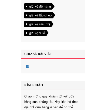
giá kệ để hàng
giá kệ lắp ghép
giá kệ siêu thị
giá kệ V lỗ
CHIA SẺ BÀI VIẾT
KÍNH CHÀO
Chào mừng quý khách tới với cửa
hàng của chúng tôi. Hãy liên hệ theo
địa chỉ cửa hàng ở bên để có thể