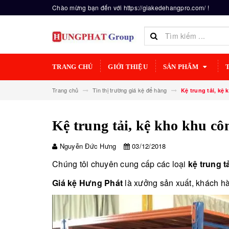
Chào mừng bạn đến với https://giakedehangpro.com/ !
TRANG CHỦ
GIỚI THIỆU
SẢN PHẨM
Trang chủ
Tin thị trường giá kệ để hàng
Kệ trung tải, kệ
Kệ trung tải, kệ kho khu cô
Nguyễn Đức Hưng
03/12/2018
Chúng tôi chuyên cung cấp các loại
kệ trung t
Giá kệ Hưng Phát
là xưởng sản xuất, khách h