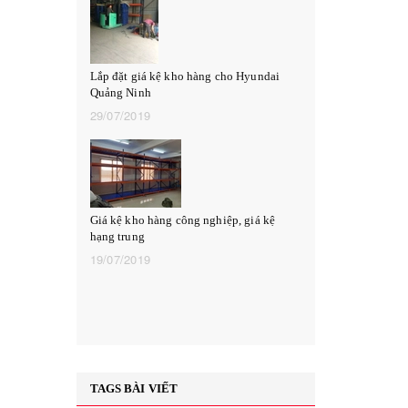
Lắp đặt giá kệ kho hàng cho Hyundai
Quảng Ninh
29/07/2019
Giá kệ siêu thị
được dùng phổ 
27/06/2019
Giá kệ kho hàng công nghiệp, giá kệ
hạng trung
19/07/2019
Giá kệ để hàng 
tại xưởng
26/06/2019
TAGS BÀI VIẾT