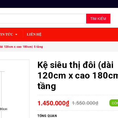
TÌM KIẾM
TIN TỨC
LIÊN HỆ
dài 120cm x cao 180cm) 5 tầng
Kệ siêu thị đôi (dài
120cm x cao 180cm
tầng
1.450.000₫
1.550.000₫
CÒ
TỔNG QUAN