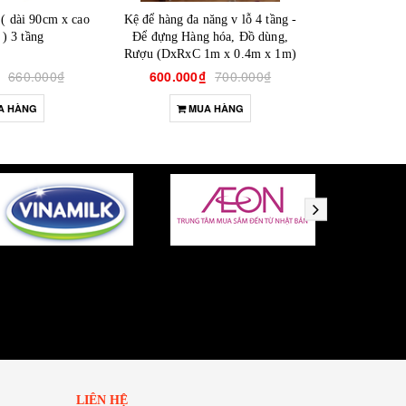
 ( dài 90cm x cao
Kệ để hàng đa năng v lỗ 4 tầng -
Giá kệ siêu t
) 3 tầng
Để đựng Hàng hóa, Đồ dùng,
cao 15
Rượu (DxRxC 1m x 0.4m x 1m)
660.000₫
600.000₫
700.000₫
620.000
A HÀNG
MUA HÀNG
M
LIÊN HỆ