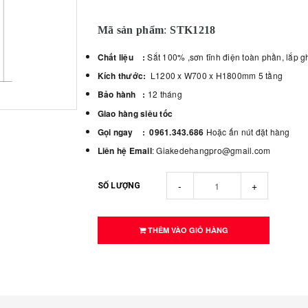
Mã sản phẩm
:
STK1218
Chất liệu :
Sắt 100% ,sơn tĩnh điện toàn phần, lắp 
Kích thước:
L1200 x W700 x H1800mm 5 tầng
Bảo hành :
12 tháng
Giao hàng siêu tốc
Gọi ngay :
0961.343.686
Hoặc ấn nút đặt hàng
Liên hệ Email
: Giakedehangpro@gmail.com
-
+
SỐ LƯỢNG
THÊM VÀO GIỎ HÀNG