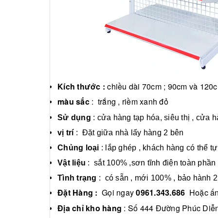
Kích thước :
chiều dài 70cm ; 90cm và 120c
màu sắc
: trắng , riềm xanh đỏ
Sử dụng
: cửa hàng tạp hóa, siêu thị , cửa h
vị trí
: Đặt giữa nhà lấy hàng 2 bên
Chủng loại
: lắp ghép , khách hàng có thể tự
Vật liệu
: sắt 100% ,sơn tĩnh điện toàn phần
Tình trạng
: có sẵn , mới 100% , bảo hành 
Đặt Hàng :
Gọi ngay
0961.343.686
Hoặc ấn
Địa chỉ kho hàng
: Số 444 Đường Phúc Diễ