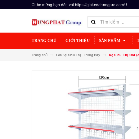
Chào mừng bạn đến với https://giakedehangpro.com/ !
TRANG CHỦ
GIỚI THIỆU
SẢN PHẨM
Trang chủ
Giá Kệ Siêu Thị , Trưng Bày
Kệ Siêu Thị Đôi (