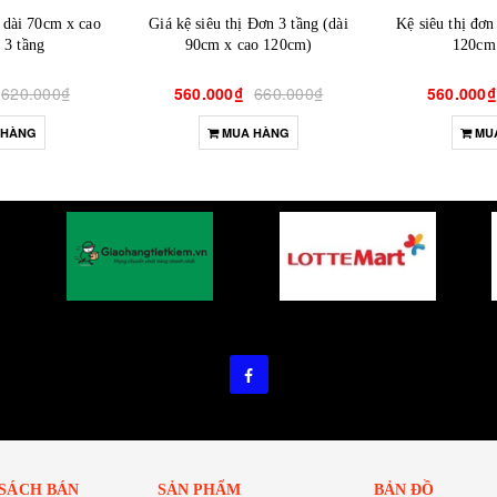
( dài 70cm x cao
Giá kệ siêu thị Đơn 3 tầng (dài
Kệ siêu thị đơn
 3 tầng
90cm x cao 120cm)
120cm 
620.000₫
560.000₫
660.000₫
560.000₫
 HÀNG
MUA HÀNG
MU
 SÁCH BÁN
SẢN PHẨM
BẢN ĐỒ