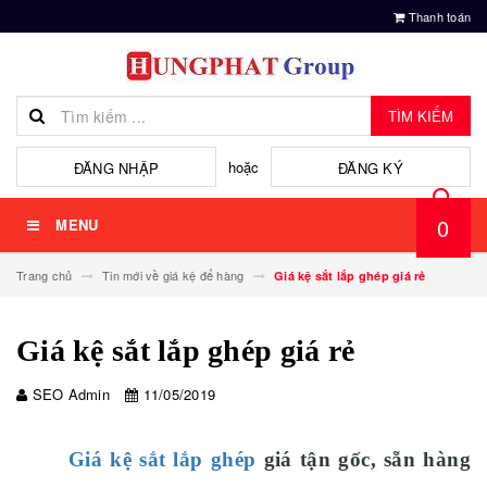
Thanh toán
TÌM KIẾM
hoặc
ĐĂNG NHẬP
ĐĂNG KÝ
0
MENU
Trang chủ
Tin mới về giá kệ để hàng
Giá kệ sắt lắp ghép giá rẻ
Giá kệ sắt lắp ghép giá rẻ
SEO Admin
11/05/2019
Giá kệ sắt lắp ghép
giá tận gốc, sẵn hàng