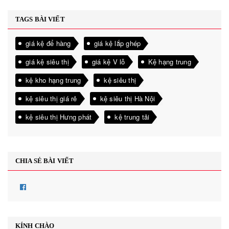
TAGS BÀI VIẾT
giá kệ để hàng
giá kệ lắp ghép
giá kệ siêu thị
giá kệ V lỗ
Kệ hạng trung
kệ kho hạng trung
kệ siêu thị
kệ siêu thị giá rẻ
kệ siêu thị Hà Nội
kệ siêu thị Hưng phát
kệ trung tải
CHIA SẺ BÀI VIẾT
KÍNH CHÀO