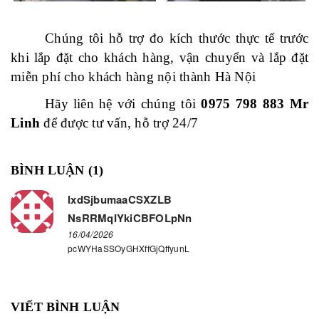
Chúng tôi hỗ trợ đo kích thước thực tế trước
khi lắp đặt cho khách hàng, vận chuyển và lắp đặt
miễn phí cho khách hàng nội thành Hà Nội
Hãy liên hệ với chúng tôi
0975 798 883
Mr
Linh
để được tư vấn, hỗ trợ 24/7
BÌNH LUẬN (
1
)
IxdSjbumaaCSXZLB
NsRRMqIYkiCBFOLpNn
16/04/2026
pcWYHaSSOyGHXffGjQffyunL
VIẾT BÌNH LUẬN