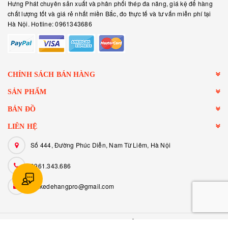
Hưng Phát chuyên sản xuất và phân phối thép đa năng, giá kệ để hàng
chất lượng tốt và giá rẻ nhất miền Bắc, đo thực tế và tư vấn miễn phí tại
Hà Nội. Hotline: 0961343686
CHÍNH SÁCH BÁN HÀNG
SẢN PHẨM
BẢN ĐỒ
LIÊN HỆ
Số 444, Đường Phúc Diễn, Nam Từ Liêm, Hà Nội
0961.343.686
giakedehangpro@gmail.com
© Bản quyền thuộc về
GIÁ KỆ ĐỂ HÀNG HƯNG PHÁT