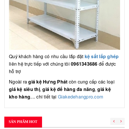
Quý khách hàng có nhu cầu lắp đặt
kệ sắt lắp ghép
liên hệ trực tiếp với chúng tôi
0961343686
để được
hỗ trợ
Ngoài ra
giá kệ Hưng Phát
còn cung cấp các loại
giá kệ siêu thị
,
giá kệ để hàng đa năng
,
giá kệ
kho hàng
.... chi tiết tại
Giakedehangpro.com
SẢN PHẨM HOT