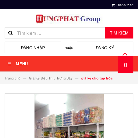
Thanh toán
TÌM KIẾM
hoặc
ĐĂNG NHẬP
ĐĂNG KÝ
0
MENU
Trang chủ
Giá Kệ Siêu Thị , Trưng Bày
giá kệ cho tạp hóa