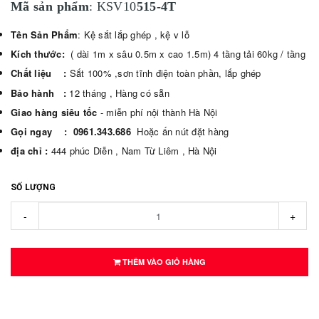
Mã sản phẩm
: KSV10
515-4T
Tên Sản Phẩm
: Kệ sắt lắp ghép , kệ v lỗ
Kích thước:
( dài 1m x sâu 0.5m x cao 1.5m) 4 tầng tải 60kg / tầng
Chất liệu :
Sắt 100% ,sơn tĩnh điện toàn phần, lắp ghép
Bảo hành :
12 tháng , Hàng có sẵn
Giao hàng siêu tốc
- miễn phí nội thành Hà Nội
Gọi ngay :
0961.343.686
Hoặc ấn nút đặt hàng
địa chỉ :
444 phúc Diễn , Nam Từ Liêm , Hà Nội
SỐ LƯỢNG
-
+
THÊM VÀO GIỎ HÀNG