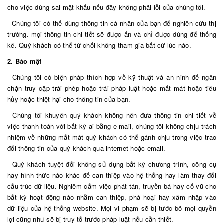
cho việc dùng sai mật khẩu nếu đây không phải lỗi của chúng tôi.
- Chúng tôi có thể dùng thông tin cá nhân của bạn để nghiên cứu thị
trường. mọi thông tin chi tiết sẽ được ẩn và chỉ được dùng để thống
kê. Quý khách có thể từ chối không tham gia bất cứ lúc nào.
2. Bảo mật
- Chúng tôi có biện pháp thích hợp về kỹ thuật và an ninh để ngăn
chặn truy cập trái phép hoặc trái pháp luật hoặc mất mát hoặc tiêu
hủy hoặc thiệt hại cho thông tin của bạn.
- Chúng tôi khuyên quý khách không nên đưa thông tin chi tiết về
việc thanh toán với bất kỳ ai bằng e-mail, chúng tôi không chịu trách
nhiệm về những mất mát quý khách có thể gánh chịu trong việc trao
đổi thông tin của quý khách qua internet hoặc email.
- Quý khách tuyệt đối không sử dụng bất kỳ chương trình, công cụ
hay hình thức nào khác để can thiệp vào hệ thống hay làm thay đổi
cấu trúc dữ liệu. Nghiêm cấm việc phát tán, truyền bá hay cổ vũ cho
bất kỳ hoạt động nào nhằm can thiệp, phá hoại hay xâm nhập vào
dữ liệu của hệ thống website. Mọi vi phạm sẽ bị tước bỏ mọi quyền
lợi cũng như sẽ bị truy tố trước pháp luật nếu cần thiết.